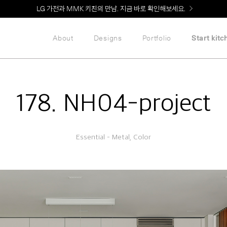
Welcome! 신규 회원가입 시 MMK Shop Coupon (총 60만원) 지급
About
Designs
Portfolio
Start kitc
178. NH04-project
Essential – Metal, Color