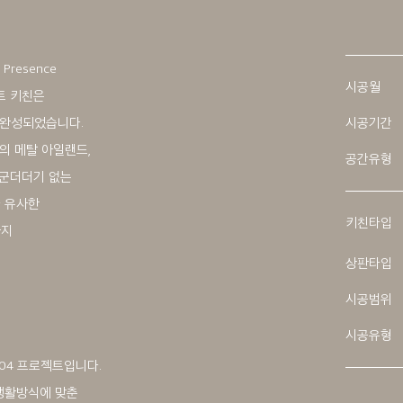
d Presence
시공월
트 키친은
 완성되었습니다.
시공기간
의 메탈 아일랜드,
공간유형
 군더더기 없는
과 유사한
키친타입
까지
상판타입
시공범위
시공유형
04 프로젝트입니다.
 생활방식에 맞춘