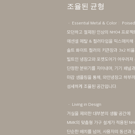
조율된 균형
ㆍ Essential Metal & Color : Poise
모던하고 절제된 인상의 NH04 프로젝
에센셜 메탈 & 컬러타입을 믹스매치해
솔트 화이트 컬러의 키큰장과 3x2 비율
빌트인 냉장고와 포켓도어가 어우러져
단정한 분위기를 자아내며, 기기 패널
마감 샘플링을 통해, 와인냉장고 하부
섬세하게 조율된 공간입니다.
ㆍ Living in Design
거실을 제외한 대부분의 생활 공간에
MMK의 맞춤형 가구 설계가 적용된 NH
단순한 배치를 넘어, 사용자의 동선과