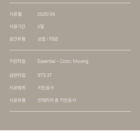
시공월
2025/06
시공기간
2일
공간유형
상업 / F&B
키친타입
Essential – Color, Moving
상판타입
STS 3T
시공범위
키친공사
시공유형
인테리어 중 키친공사