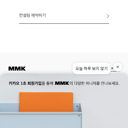
컨설팅 예약하기
Instagram
Pinterest
Museum.
02. 777. 5887
Office.
02. 777. 5778
177, Duteopbawi-ro, Yongsan-gu, Seoul, Korea
Official : hello@mmk-seoul.com
B2B : b2b@mmk-seoul.com
홈페이지 이용약관
개인정보 처리방침
대표자 : 박기민 사업자 등록번호 : 821-86-02281
개인정보관리책임자 : 박기민