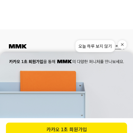
Instagram
Pinterest
Museum.
02. 777. 5887
Office.
02. 777. 5778
177, Duteopbawi-ro, Yongsan-gu, Seoul, Korea
Official : hello@mmk-seoul.com
B2B : b2b@mmk-seoul.com
홈페이지 이용약관
개인정보 처리방침
대표자 : 박기민 사업자 등록번호 : 821-86-02281
개인정보관리책임자 : 박기민
통신판매업 신고번호 : 제 2022-서울용산-1205 호
서울특별시 용산구 두텁바위로 177
ⓒ 2023. MMK all rights reserved