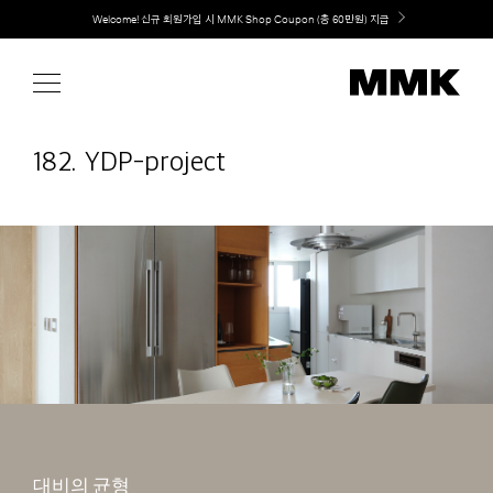
Skip
취향대로 완성하는 커스텀 아일랜드 키친, MMK The Island 출시
to
content
182. YDP-project
대비의 균형