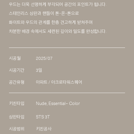
우드는 더욱 선명하게 부각되어 공간의 포인트가 됩니다.
스테인리스 상판과 핸들이 톤-온-톤으로
화이트와 우드의 관계를 한층 견고하게 받쳐주며
차분한 배경 속에서도 세련된 깊이와 밀도를 완성합니다.
시공월
2025/07
시공기간
3일
공간유형
아파트 / 아크로타워스퀘어
키친타입
Nude, Essential– Color
상판타입
STS 3T
시공범위
키친공사