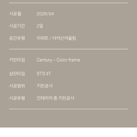
시공월
2025/04
시공기간
2일
공간유형
아파트 / 아차산어울림
키친타입
Century – Color frame
상판타입
STS 3T
시공범위
키친공사
시공유형
인테리어 중 키친공사