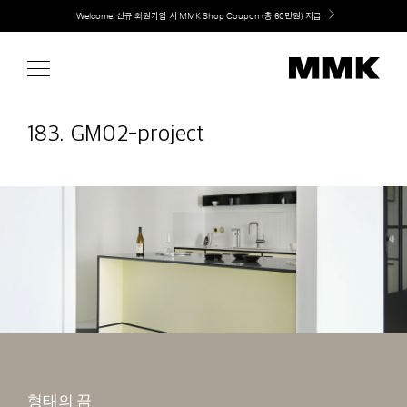
Skip
취향대로 완성하는 커스텀 아일랜드 키친, MMK The Island 출시
to
content
183. GM02-project
형태의 꿈