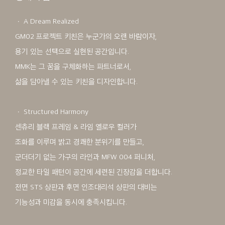
ㆍ A Dream Realized
GM02 프로젝트 키친은 누군가의 오랜 바람이자,
용기 있는 선택으로 실현된 공간입니다.
MMK는 그 꿈을 구체화하는 파트너로서,
삶을 담아낼 수 있는 키친을 디자인합니다.
ㆍ Structured Harmony
센츄리 블랙 프레임 & 라임 옐로우 컬러가
조화를 이루며 밝고 경쾌한 분위기를 만들고,
군더더기 없는 가구의 라인과 MFW 004 퍼니처,
정교한 타일 패턴이 공간에 세련된 긴장감을 더합니다.
전면 STS 상판과 후면 인조대리석 상판의 대비는
기능성과 미감을 동시에 충족시킵니다.