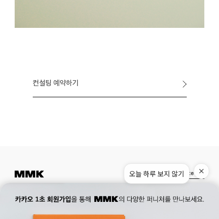
컨설팅 예약하기
오늘 하루 보지 않기
Instagram
Pinterest
Museum.
02. 777. 5887
Office.
02. 777. 5778
177, Duteopbawi-ro, Yongsan-gu, Seoul, Korea
Official : hello@mmk-seoul.com