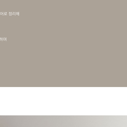
랫 도어로 정리해
은
결하며