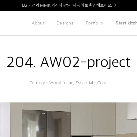
Welcome! 신규 회원가입 시 MMK Shop Coupon (총 60만원) 지급
About
Designs
Portfolio
Start kitc
204. AW02-project
Century – Wood frame, Essential – Color