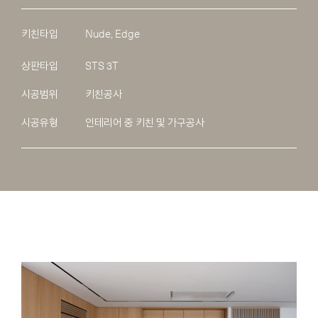
키친타입
Nude, Edge
상판타입
STS 3T
시공범위
키친공사
시공유형
인테리어 중 키친 및 가구공사