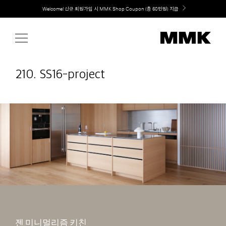
Skip
취향대로 완성하는 커스텀 아일랜드 키친, MMK The Island 출시
to
content
210. SS16-project
젠 미니멀리즘 키친