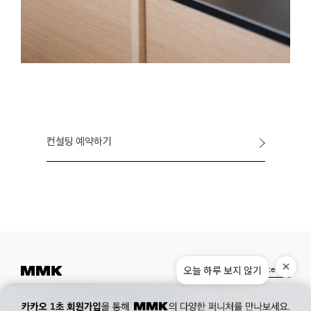
컨설팅 예약하기
Instagram
Pinterest
Museum.
02. 777. 5887
Office.
02. 777. 5778