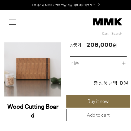
Shop
Welcome! 신규 회원가입 시 MMK Shop Coupon (총 60만원) 지급
Cart
Search
Cart
Search
208,000
원
상품가
배송
0
총 상품 금액
원
Buy it now
Wood Cutting Boar
d
Add to cart