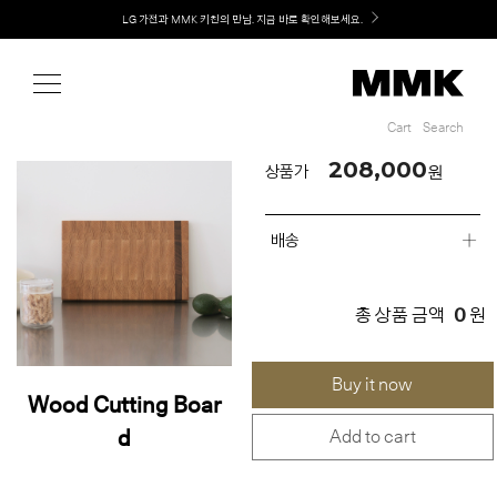
Shop
Welcome! 신규 회원가입 시 MMK Shop Coupon (총 60만원) 지급
Cart
Search
Cart
Search
208,000
원
상품가
배송
0
총 상품 금액
원
Buy it now
Wood Cutting Boar
d
Add to cart