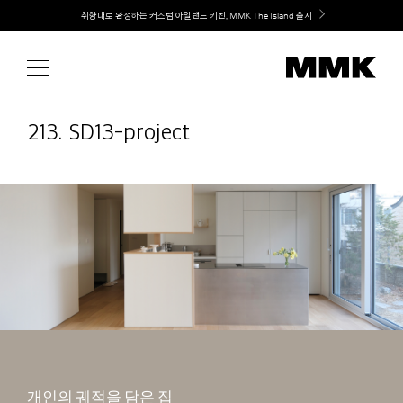
Skip
Welcome! 신규 회원가입 시 MMK Shop Coupon (총 60만원) 지급
to
content
213. SD13-project
개인의 궤적을 담은 집