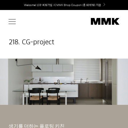
Skip
Welcome! 신규 회원가입 시 MMK Shop Coupon (총 60만원) 지급
취향대로 완성하는 커스텀 아일랜드 키친, MMK The Island 출시
to
content
218. CG-project
생기를 더하는 플로팅 키친