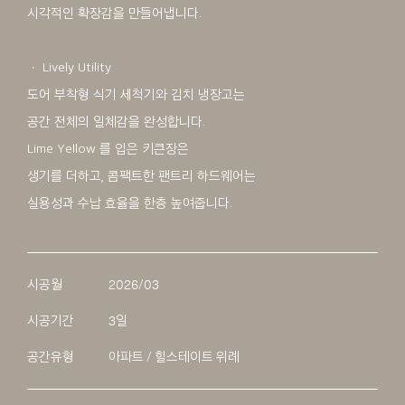
시각적인 확장감을 만들어냅니다.
ㆍ Lively Utility
도어 부착형 식기 세척기와 김치 냉장고는
공간 전체의 일체감을 완성합니다.
Lime Yellow 를 입은 키큰장은
생기를 더하고, 콤팩트한 팬트리 하드웨어는
실용성과 수납 효율을 한층 높여줍니다.
시공월
2026/03
시공기간
3일
공간유형
아파트 / 힐스테이트 위례