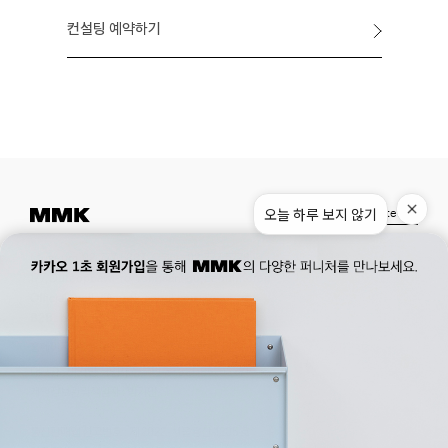
컨설팅 예약하기
Instagram
Pinterest
Museum.
02. 777. 5887
Office.
02. 777. 5778
177, Duteopbawi-ro, Yongsan-gu, Seoul, Korea
Official : hello@mmk-seoul.com
B2B : b2b@mmk-seoul.com
홈페이지 이용약관
개인정보 처리방침
대표자 : 박기민 사업자 등록번호 : 821-86-02281
개인정보관리책임자 : 박기민
통신판매업 신고번호 : 제 2022-서울용산-1205 호