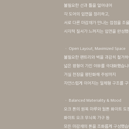
불필요한 선과 틀을 덜어내어
각 도어의 입면을 정리하고,
서로 다른 마감재가 만나는 접점을 조
시각적 질서가 느껴지는 입면을 완성했
ㆍ Open Layout, Maximized Space
불필요한 팬트리와 벽을 과감히 철거하
넓은 평형이 가진 여유를 극대화했습니
거실 천장을 평탄화해 주방까지
자연스럽게 이어지는 일체형 구조를 구
ㆍ Balanced Materiality & Mood
오크 톤의 원목 마루와 웜톤 화이트 도장
화이트 오크 무늬목 가구 등
모든 마감재의 톤을 조화롭게 구성했습