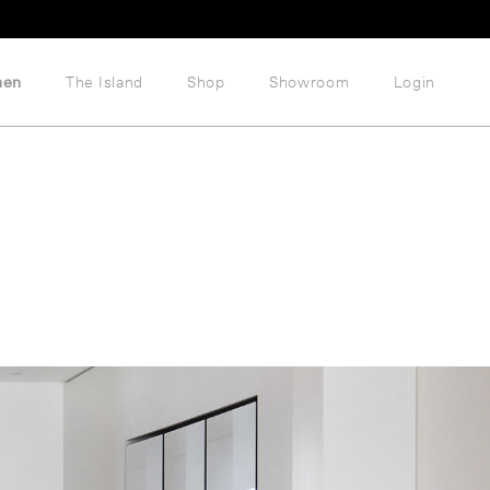
hen
The Island
Shop
Showroom
Login