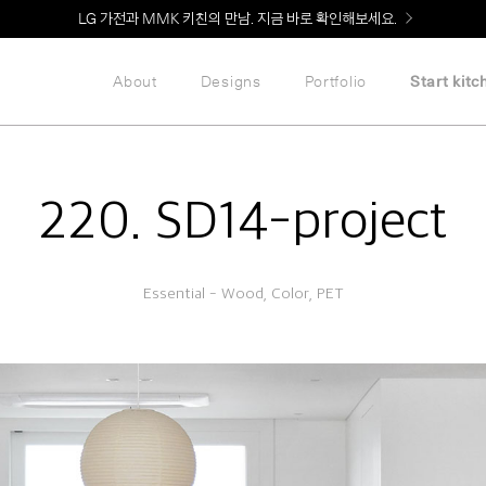
Welcome! 신규 회원가입 시 MMK Shop Coupon (총 60만원) 지급
About
Designs
Portfolio
Start kitc
220. SD14-project
Essential - Wood, Color, PET