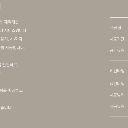
집
설계·제작해온
시공월
어 서비스입니다.
 감리, AS까지
시공기간
스를 제공합니다.
공간유형
를 발견하고,
키친타입
한
상판타입
재력을 확장하고
시공범위
시공유형
했습니다.