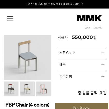
Shop
Welcome! 신규 회원가입 시 MMK Shop Coupon (총 60만원) 지급
Cart
Search
Cart
Search
550,000
원
상품가
MF-Color
배송
주문유형
0
총 상품 금액
원
PBP Chair (4 colors)
Buy it now