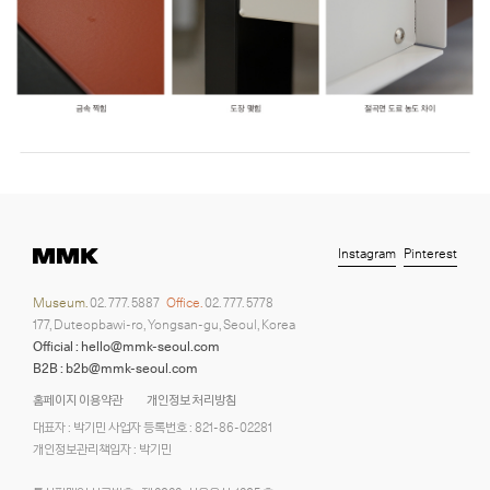
Instagram
Pinterest
Museum.
02. 777. 5887
Office.
02. 777. 5778
177, Duteopbawi-ro, Yongsan-gu, Seoul, Korea
Official : hello@mmk-seoul.com
B2B : b2b@mmk-seoul.com
홈페이지 이용약관
개인정보 처리방침
대표자 : 박기민 사업자 등록번호 : 821-86-02281
개인정보관리책임자 : 박기민