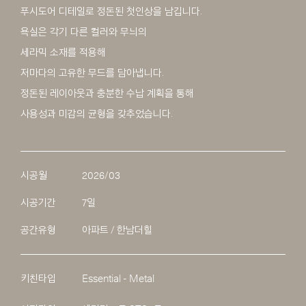
푸시도어 디테일로 정돈된 첫인상을 남깁니다.
욕실은 각기 다른 컬러와 무늬의
세라믹 소재를 적용해
저마다의 고유한 무드를 담아냅니다.
정돈된 레이아웃과 충분한 수납 계획을 통해
사용성과 미감의 균형을 갖추었습니다.
시공월
2026/03
시공기간
7일
공간유형
아파트 / 한남더힐
키친타입
Essential - Metal