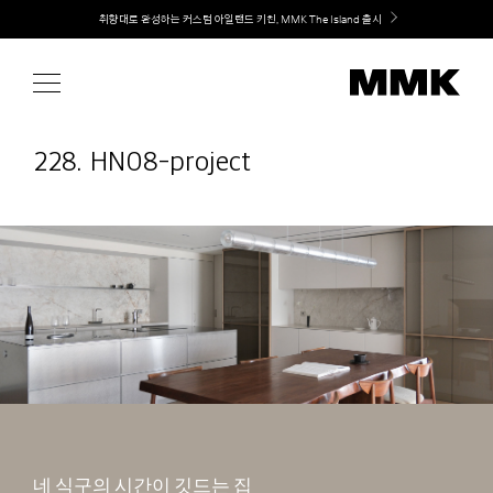
Skip
Welcome! 신규 회원가입 시 MMK Shop Coupon (총 60만원) 지급
to
content
228. HN08-project
네 식구의 시간이 깃드는 집