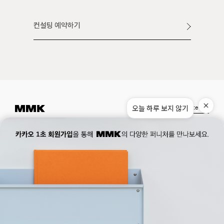
컨설팅 예약하기
오늘 하루 보지 않기
Instagram
Pinterest
Museum.
02. 777. 5887
Office.
02. 777. 5778
177, Duteopbawi-ro, Yongsan-gu, Seoul, Korea
Official : hello@mmk-seoul.com
B2B : b2b@mmk-seoul.com
홈페이지 이용약관
개인정보 처리방침
대표자 : 박기민 사업자 등록번호 : 821-86-02281
개인정보관리책임자 : 박기민
통신판매업 신고번호 : 제 2022-서울용산-1205 호