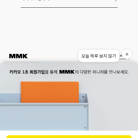
오늘 하루 보지 않기
Instagram
Pinterest
Museum.
02. 777. 5887
Office.
02. 777. 5778
177, Duteopbawi-ro, Yongsan-gu, Seoul, Korea
Official : hello@mmk-seoul.com
B2B : b2b@mmk-seoul.com
홈페이지 이용약관
개인정보 처리방침
대표자 : 박기민 사업자 등록번호 : 821-86-02281
개인정보관리책임자 : 박기민
통신판매업 신고번호 : 제 2022-서울용산-1205 호
서울특별시 용산구 두텁바위로 177
ⓒ 2023. MMK all rights reserved