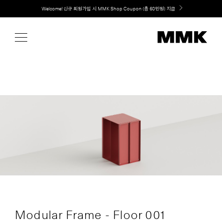
Skip
Welcome! 신규 회원가입 시 MMK Shop Coupon (총 60만원) 지급
to
content
Modular Frame - Floor 001