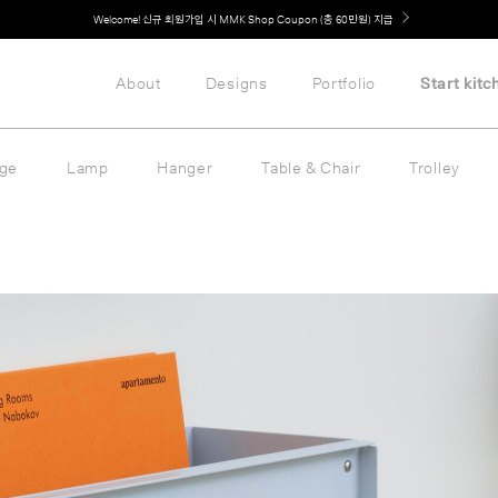
Welcome! 신규 회원가입 시 MMK Shop Coupon (총 60만원) 지급
About
Designs
Portfolio
Start kitc
age
Lamp
Hanger
Table & Chair
Trolley