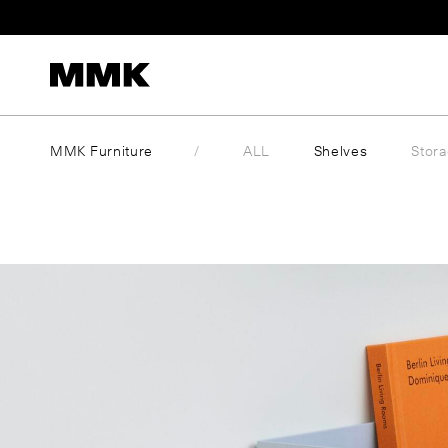
Skip
to
content
MMK Furniture
ALL
Shelves
Stor