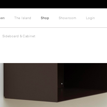
hen
The Island
Shop
Showroom
Login
Sideboard & Cabinet