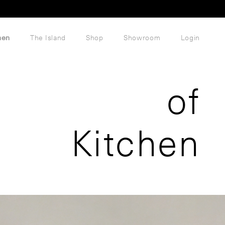
hen
The Island
Shop
Showroom
Login
of
Kitchen