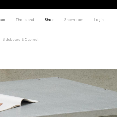
hen
The Island
Shop
Showroom
Login
Sideboard & Cabinet