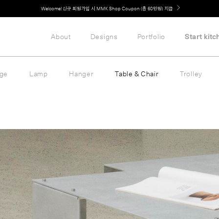
Welcome! 신규 회원가입 시 MMK Shop Coupon (총 60만원) 지급
취향대로 완성하는 커스텀 아일랜드 키친, MMK The Island 출시
About
Designs
Portfolio
Start kitc
age
Lamp
Hanger
Table & Chair
Trolley