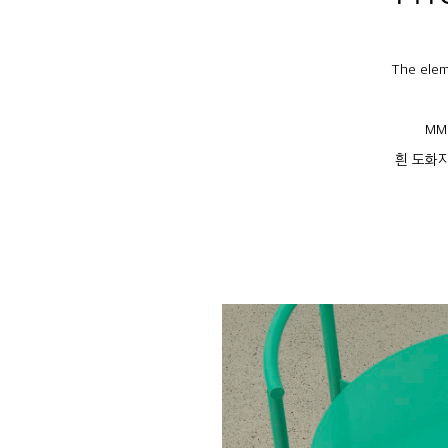
The el
MM
흰 도화지