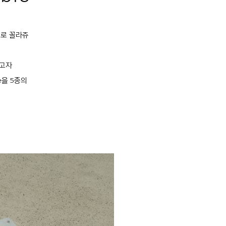
탕으로 꼴라쥬
하고자
e을 5종의