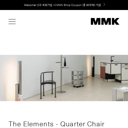
Skip
Welcome! 신규 회원가입 시 MMK Shop Coupon (총 60만원) 지급
to
content
The Elements - Quarter Chair