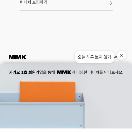
퍼니처 쇼핑하기
오늘 하루 보지 않기
Instagram
Pinterest
Museum.
02. 777. 5887
Office.
02. 777. 5778
177, Duteopbawi-ro, Yongsan-gu, Seoul, Korea
Official : hello@mmk-seoul.com
B2B : b2b@mmk-seoul.com
홈페이지 이용약관
개인정보 처리방침
대표자 : 박기민 사업자 등록번호 : 821-86-02281
개인정보관리책임자 : 박기민
통신판매업 신고번호 : 제 2022-서울용산-1205 호
서울특별시 용산구 두텁바위로 177