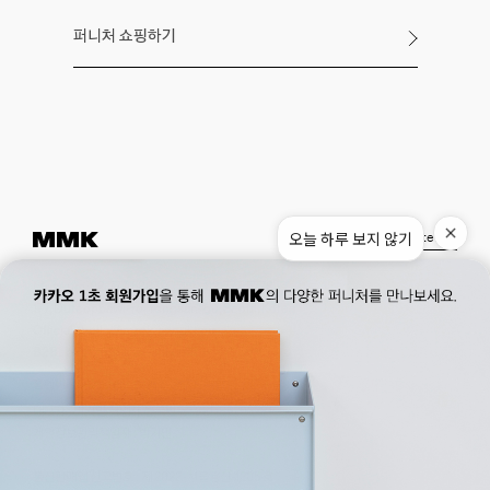
퍼니처 쇼핑하기
오늘 하루 보지 않기
Instagram
Pinterest
Museum.
02. 777. 5887
Office.
02. 777. 5778
177, Duteopbawi-ro, Yongsan-gu, Seoul, Korea
Official : hello@mmk-seoul.com
B2B : b2b@mmk-seoul.com
홈페이지 이용약관
개인정보 처리방침
대표자 : 박기민 사업자 등록번호 : 821-86-02281
개인정보관리책임자 : 박기민
통신판매업 신고번호 : 제 2022-서울용산-1205 호