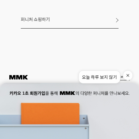
퍼니처 쇼핑하기
오늘 하루 보지 않기
Instagram
Pinterest
Museum.
02. 777. 5887
Office.
02. 777. 5778
177, Duteopbawi-ro, Yongsan-gu, Seoul, Korea
Official : hello@mmk-seoul.com
B2B : b2b@mmk-seoul.com
홈페이지 이용약관
개인정보 처리방침
대표자 : 박기민 사업자 등록번호 : 821-86-02281
개인정보관리책임자 : 박기민