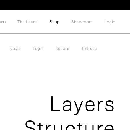
hen
The Island
Shop
Showroom
Login
Nude
Edge
Square
Extrude
Layers
Structure