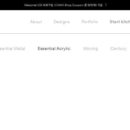
취향대로 완성하는 커스텀 아일랜드 키친, MMK The Island 출시
About
Designs
Portfolio
Start kitc
sential Metal
Essential Acrylic
Moving
Century