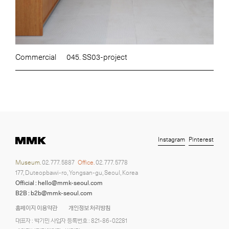
Commercial
045. SS03-project
Instagram
Pinterest
Museum.
02. 777. 5887
Office.
02. 777. 5778
177, Duteopbawi-ro, Yongsan-gu, Seoul, Korea
Official : hello@mmk-seoul.com
B2B : b2b@mmk-seoul.com
홈페이지 이용약관
개인정보 처리방침
대표자 : 박기민 사업자 등록번호 : 821-86-02281