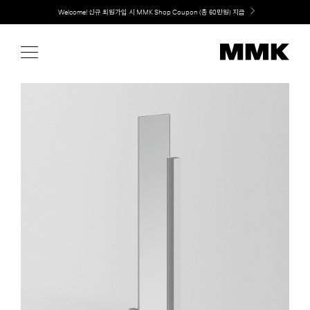
Skip
Welcome! 신규 회원가입 시 MMK Shop Coupon (총 60만원) 지급
to
content