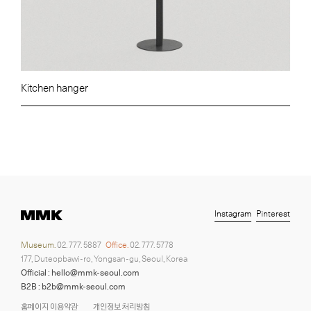
Kitchen hanger
Instagram
Pinterest
Museum.
02. 777. 5887
Office.
02. 777. 5778
177, Duteopbawi-ro, Yongsan-gu, Seoul, Korea
Official : hello@mmk-seoul.com
B2B : b2b@mmk-seoul.com
홈페이지 이용약관
개인정보 처리방침