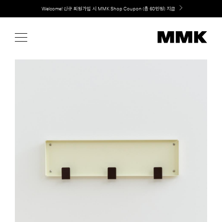
Skip
Welcome! 신규 회원가입 시 MMK Shop Coupon (총 60만원) 지급
to
content