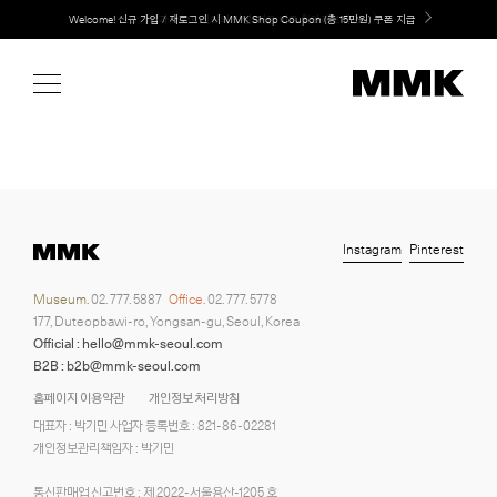
Skip
Welcome! 신규 가입 / 재로그인 시 MMK Shop Coupon (총 15만원) 쿠폰 지급
LG 가전과 MMK 키친의 만남. 지금 바로 확인해보세요.
to
content
Instagram
Pinterest
Museum.
02. 777. 5887
Office.
02. 777. 5778
177, Duteopbawi-ro, Yongsan-gu, Seoul, Korea
Official : hello@mmk-seoul.com
B2B : b2b@mmk-seoul.com
홈페이지 이용약관
개인정보 처리방침
대표자 : 박기민 사업자 등록번호 : 821-86-02281
개인정보관리책임자 : 박기민
통신판매업 신고번호 : 제 2022-서울용산-1205 호