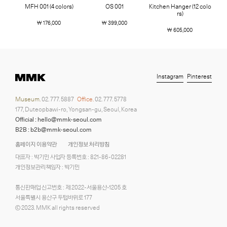
MFH 001 (4 colors)
OS 001
Kitchen Hanger (12 colo
rs)
￦ 176,000
￦ 399,000
￦ 605,000
Instagram
Pinterest
Museum.
02. 777. 5887
Office.
02. 777. 5778
177, Duteopbawi-ro, Yongsan-gu, Seoul, Korea
Official : hello@mmk-seoul.com
B2B : b2b@mmk-seoul.com
홈페이지 이용약관
개인정보 처리방침
대표자 : 박기민 사업자 등록번호 : 821-86-02281
개인정보관리책임자 : 박기민
통신판매업 신고번호 : 제 2022-서울용산-1205 호
서울특별시 용산구 두텁바위로 177
ⓒ 2023. MMK all rights reserved