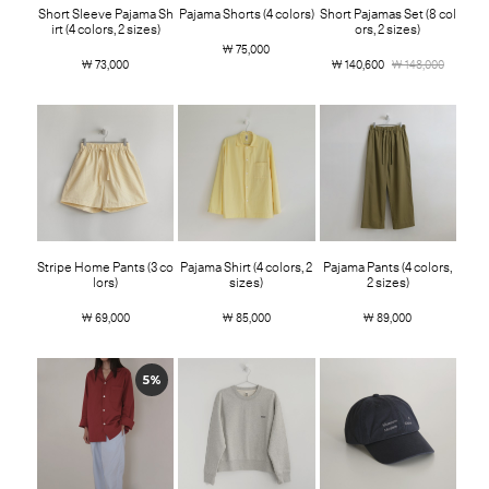
Short Sleeve Pajama Sh
Pajama Shorts (4 colors)
Short Pajamas Set (8 col
irt (4 colors, 2 sizes)
ors, 2 sizes)
￦ 75,000
￦ 73,000
￦ 140,600
￦ 148,000
Stripe Home Pants (3 co
Pajama Shirt (4 colors, 2
Pajama Pants (4 colors,
lors)
sizes)
2 sizes)
￦ 69,000
￦ 85,000
￦ 89,000
5%