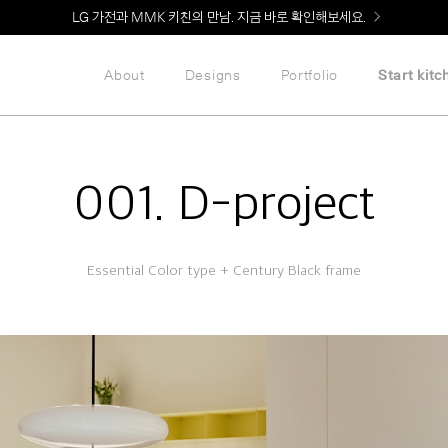
Welcome! 신규 회원가입 시 MMK Shop Coupon (총 60만원) 지급
About
Designs
Portfolio
Start kitc
001. D-project
Essential Color type + Century Black frame