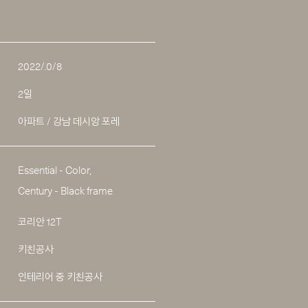
2022/.0/8
2일
아파트 / 강남 데시앙 포레
Essential - Color,
Century - Black frame
코리안 12T
키친공사
인테리어 중 키친공사