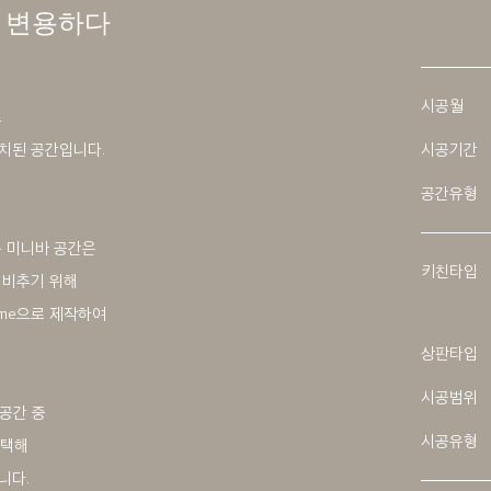
 변용하다
시공월
로
치된 공간입니다.
시공기간
공간유형
,
는 미니바 공간은
키친타입
 비추기 위해
frame으로 제작하여
상판타입
시공범위
공간 중
시공유형
 선택해
니다.