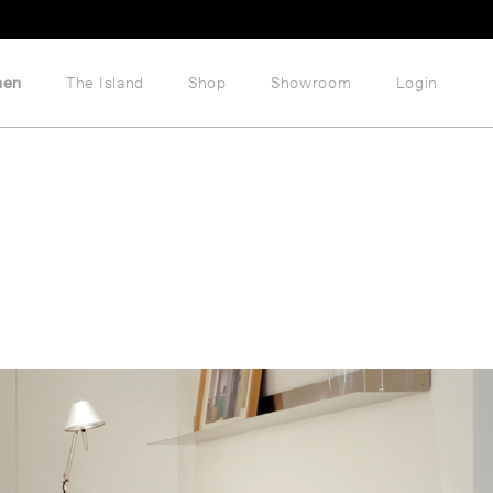
hen
The Island
Shop
Showroom
Login