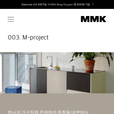
Skip
Welcome! 신규 회원가입 시 MMK Shop Coupon (총 60만원) 지급
to
content
003. M-project
하나의 가구처럼 존재하며 취향을 대변하다