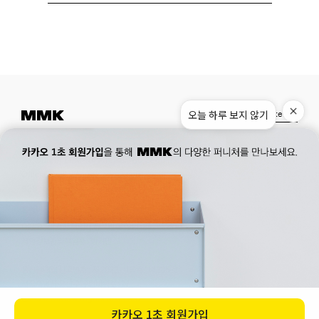
오늘 하루 보지 않기
Instagram
Pinterest
Museum.
02. 777. 5887
Office.
02. 777. 5778
177, Duteopbawi-ro, Yongsan-gu, Seoul, Korea
Official : hello@mmk-seoul.com
B2B : b2b@mmk-seoul.com
홈페이지 이용약관
개인정보 처리방침
대표자 : 박기민 사업자 등록번호 : 821-86-02281
개인정보관리책임자 : 박기민
통신판매업 신고번호 : 제 2022-서울용산-1205 호
서울특별시 용산구 두텁바위로 177
ⓒ 2023. MMK all rights reserved
카카오
1초 회원가입