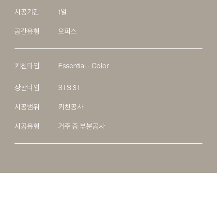
시공기간
1일
공간유형
오피스
키친타입
Essential - Color
상판타입
STS 3T
시공범위
키친공사
시공유형
거주 중 부분공사