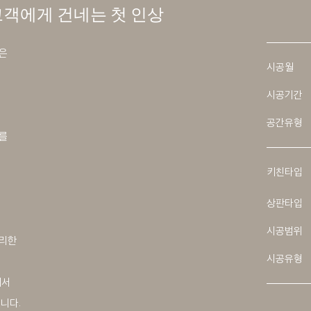
고객에게 건네는 첫 인상
은
시공월
.
시공기간
공간유형
를
키친타입
상판타입
시공범위
편리한
시공유형
에서
니다.