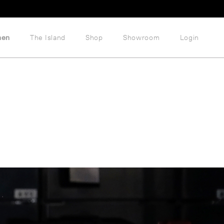
hen
The Island
Shop
Showroom
Login