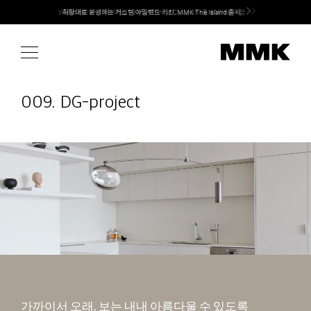
Skip
Welcome! 신규 회원가입 시 MMK Shop Coupon (총 60만원) 지급
to
content
009. DG-project
가까이서 오래, 보는 내내 아름다울 수 있도록