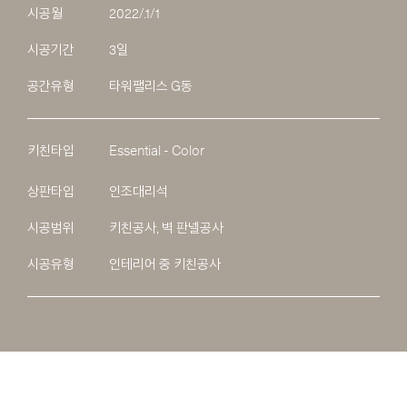
시공월
2022/.1/1
시공기간
3일
공간유형
타워팰리스 G동
키친타입
Essential - Color
상판타입
인조대리석
시공범위
키친공사, 벽 판넬공사
시공유형
인테리어 중 키친공사