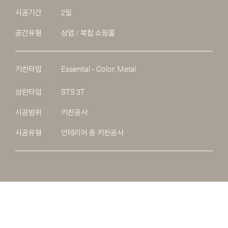
시공기간
2일
공간유형
상업 / 복합 쇼핑몰
키친타입
Essential - Color, Metal
상판타입
STS 3T
시공범위
키친공사
시공유형
인테리어 중 키친공사