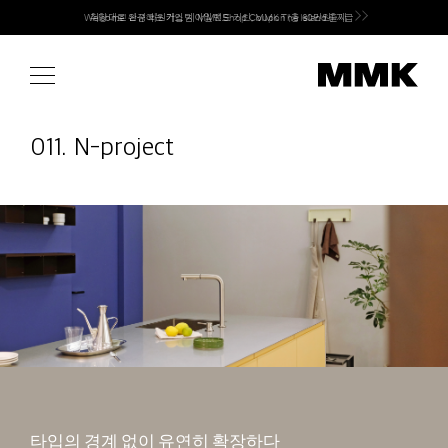
Skip
Welcome! 신규 회원가입 시 MMK Shop Coupon (총 60만원) 지급
to
content
011. N-project
타입의 경계 없이 유연히 확장하다