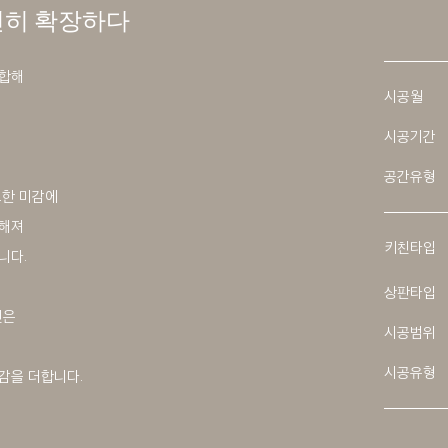
연히 확장하다
 혼합해
시공월
시공기간
공간유형
크한 미감에
더해져
키친타입
니다.
상판타입
친은
시공범위
시공유형
감을 더합니다.