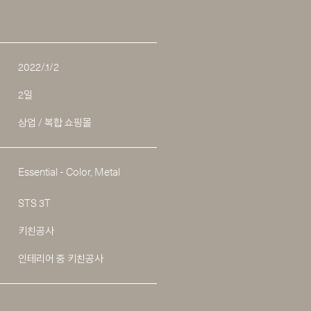
2022/.1/2
2일
상업 / 복합 쇼핑몰
Essential - Color, Metal
STS 3T
키친공사
인테리어 중 키친공사