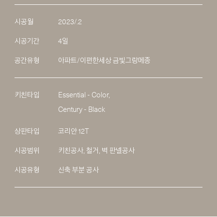
시공월
2023/.2
시공기간
4일
공간유형
아파트/이편한세상 금빛그랑메종
키친타입
Essential - Color,
Century - Black
상판타입
코리안 12T
시공범위
키친공사, 철거, 벽 판넬공사
시공유형
신축 부분 공사