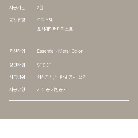
시공기간
2일
공간유형
오피스텔
효성헤링턴더퍼스트
키친타입
Essential - Metal, Color
상판타입
STS 3T
시공범위
키친공사, 벽 판넬 공사, 철거
시공유형
거주 중 키친공사