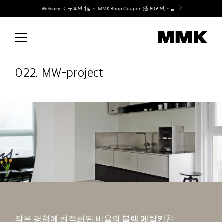
Skip
Welcome! 신규 회원가입 시 MMK Shop Coupon (총 60만원) 지급
to
content
022. MW-project
작은 평형에 최적화된 비율의 블랙 메탈키친