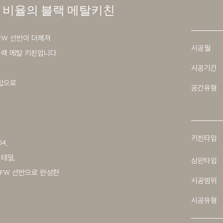
 비율의 블랙 메탈키친
FW 선반이 더해져
시공월
랙 메탈 키친입니다.
시공기간
조합으로
공간유형
.
키친타입
4,
테일,
상판타입
MFW 선반으로 완성한
시공범위
시공유형