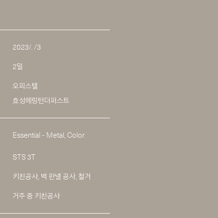
2023/. /3
2일
오피스텔
효성헤링턴더퍼스트
Essential - Metal, Color
STS 3T
키친공사, 벽 판넬 공사, 철거
거주 중 키친공사