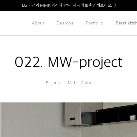
Welcome! 신규 회원가입 시 MMK Shop Coupon (총 60만원) 지급
About
Designs
Portfolio
Start kitc
022. MW-project
Essential - Metal, Color