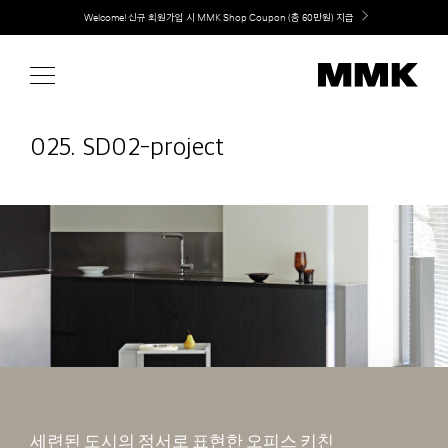
Skip
Welcome! 신규 회원가입 시 MMK Shop Coupon (총 60만원) 지급
취향대로 완성하는 커스텀 아일랜드 키친, MMK The Island 출시
to
content
025. SD02-project
세련된 도시의 정서로 표현한 오피스 키친