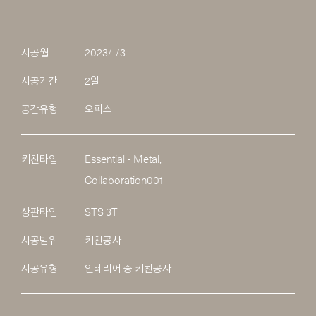
시공월
2023/. /3
시공기간
2일
공간유형
오피스
키친타입
Essential - Metal,
Collaboration001
상판타입
STS 3T
시공범위
키친공사
시공유형
인테리어 중 키친공사