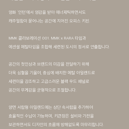
영화 ‘인턴’에서 영감을 받아 에너제틱하면서도
캐주얼함이 묻어나는 공간에 지어진 오피스 키친.
MMK 콜라보레이션 001. MMK x RARA 타입과
에센셜 메탈타입을 조합해 세련된 도시의 정서로 연출합니다.
공간의 첫인상과 브랜드의 미감을 전달하기 위해
더욱 심혈을 기울여, 중심에 배치한 메탈 아일랜드로
세련미을 강조하고 고급스러운 블랙 우드 패널로
공간의 무게감을 균형적으로 조절합니다.
양면 서랍형 아일랜드에는 상단 속서랍을 추가하여
효율적인 수납이 가능하며, 키큰장은 설비와 가전을
보관하면서도 디자인의 흐름에 방해없도록 마무리합니다.