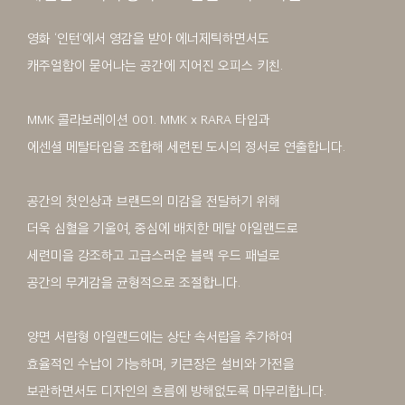
영화 ‘인턴’에서 영감을 받아 에너제틱하면서도
캐주얼함이 묻어나는 공간에 지어진 오피스 키친.
MMK 콜라보레이션 001. MMK x RARA 타입과
에센셜 메탈타입을 조합해 세련된 도시의 정서로 연출합니다.
공간의 첫인상과 브랜드의 미감을 전달하기 위해
더욱 심혈을 기울여, 중심에 배치한 메탈 아일랜드로
세련미을 강조하고 고급스러운 블랙 우드 패널로
공간의 무게감을 균형적으로 조절합니다.
양면 서랍형 아일랜드에는 상단 속서랍을 추가하여
효율적인 수납이 가능하며, 키큰장은 설비와 가전을
보관하면서도 디자인의 흐름에 방해없도록 마무리합니다.