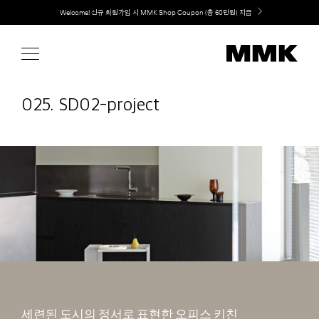
Skip
Welcome! 신규 회원가입 시 MMK Shop Coupon (총 60만원) 지급
취향대로 완성하는 커스텀 아일랜드 키친, MMK The Island 출시
to
content
025. SD02-project
세련된 도시의 정서로 표현한 오피스 키친