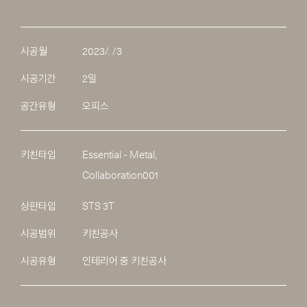
시공월
2023/. /3
시공기간
2일
공간유형
오피스
키친타입
Essential - Metal,
Collaboration001
상판타입
STS 3T
시공범위
키친공사
시공유형
인테리어 중 키친공사