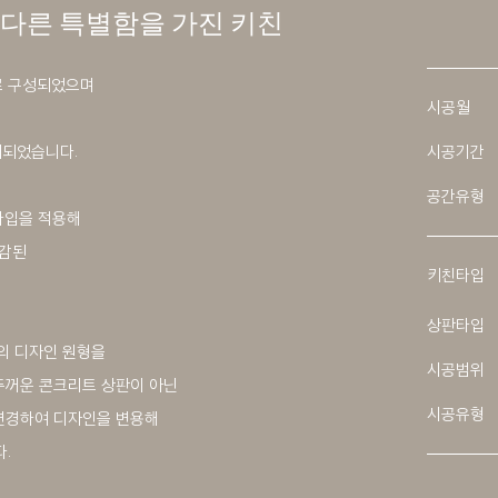
다른 특별함을 가진 키친
로 구성되었으며
시공월
계되었습니다.
시공기간
공간유형
 타입을 적용해
마감된
키친타입
상판타입
키친의 디자인 원형을
시공범위
두꺼운 콘크리트 상판이 아닌
시공유형
 변경하여 디자인을 변용해
.