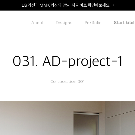
Welcome! 신규 회원가입 시 MMK Shop Coupon (총 60만원) 지급
About
Designs
Portfolio
Start kitc
031. AD-project-1
Collaboration 001