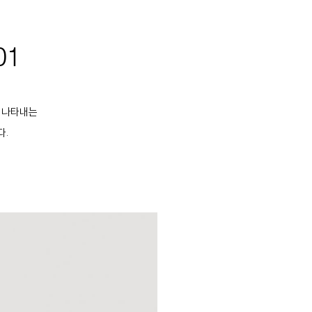
01
를 나타내는
다.