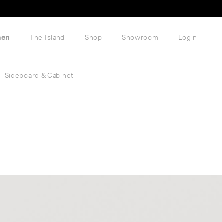
hen
The Island
Shop
Showroom
Login
Sideboard & Cabinet