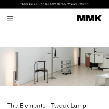
Skip
Welcome! 신규 회원가입 시 MMK Shop Coupon (총 60만원) 지급
to
content
The Elements - Tweak Lamp