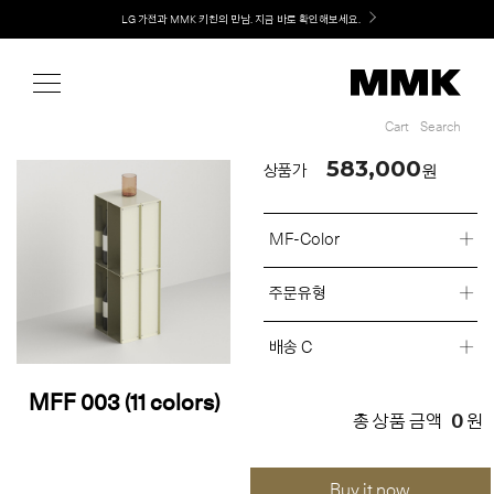
Shop
Welcome! 신규 회원가입 시 MMK Shop Coupon (총 60만원) 지급
Cart
Search
Cart
Search
583,000
원
상품가
MF-Color
주문유형
배송 C
MFF 003 (11 colors)
0
총 상품 금액
원
Buy it now