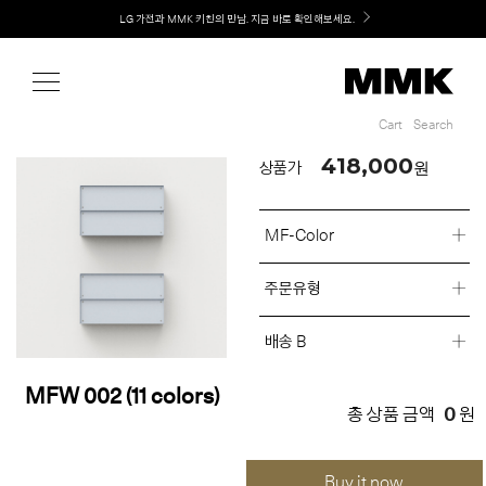
Shop
LG 가전과 MMK 키친의 만남. 지금 바로 확인해보세요.
Cart
Search
Cart
Search
418,000
원
상품가
MF-Color
주문유형
배송 B
MFW 002 (11 colors)
0
총 상품 금액
원
Buy it now