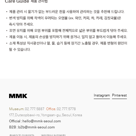
Instagram
Pinterest
Museum.
02. 777. 5887
Office.
02. 777. 5778
177, Duteopbawi-ro, Yongsan-gu, Seoul, Korea
Official : hello@mmk-seoul.com
B2B : b2b@mmk-seoul.com
홈페이지 이용약관
개인정보 처리방침