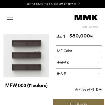
Shop
Welcome! 신규 회원가입 시 MMK Shop Coupon (총 60만원) 지급
LG 가전과 MMK 키친의 만남. 지금 바로 확인해보세요.
Cart
Search
Cart
Search
580,000
원
상품가
MF-Color
주문유형
배송 B
MFW 003 (11 colors)
0
총 상품 금액
원
Buy it now