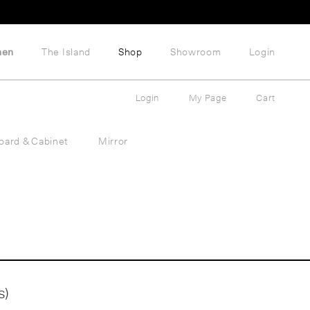
hen
The Island
Shop
Showroom
Login
Login
My Page
Cart
oard & Cabinet
Mirror
s)