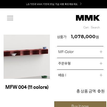
Shop
Welcome! 신규 회원가입 시 MMK Shop Coupon (총 60만원) 지급
Cart
Search
Cart
Search
1,078,000
원
상품가
MF-Color
주문유형
배송 I
MFW 004 (11 colors)
0
총 상품 금액
원
Buy it now