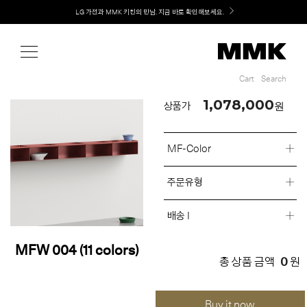
Shop
Welcome! 신규 회원가입 시 MMK Shop Coupon (총 60만원) 지급
LG 가전과 MMK 키친의 만남. 지금 바로 확인해보세요.
Cart
Search
Cart
Search
1,078,000
원
상품가
MF-Color
주문유형
배송 I
MFW 004 (11 colors)
0
총 상품 금액
원
Buy it now